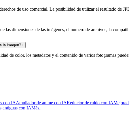
rechos de uso comercial. La posibilidad de utilizar el resultado de JPE
 de las dimensiones de las imágenes, el número de archivos, la compatib
e la imagen?
+
didad de color, los metadatos y el contenido de varios fotogramas pued
s con IA
Ampliador de anime con IA
Reductor de ruido con IA
Mejorado
s antiguas con IA
Más...