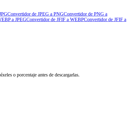
 JPG
Convertidor de JPEG a PNG
Convertidor de PNG a
 WEBP a JPEG
Convertidor de JFIF a WEBP
Convertidor de JFIF a
xeles o porcentaje antes de descargarlas.