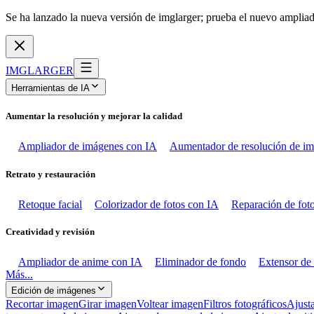
Se ha lanzado la nueva versión de imglarger; prueba el nuevo ampli
IMGLARGER
Herramientas de IA
Aumentar la resolución y mejorar la calidad
Ampliador de imágenes con IA
Aumentador de resolución de i
Retrato y restauración
Retoque facial
Colorizador de fotos con IA
Reparación de fot
Creatividad y revisión
Ampliador de anime con IA
Eliminador de fondo
Extensor de
Más...
Edición de imágenes
Recortar imagen
Girar imagen
Voltear imagen
Filtros fotográficos
Ajusta