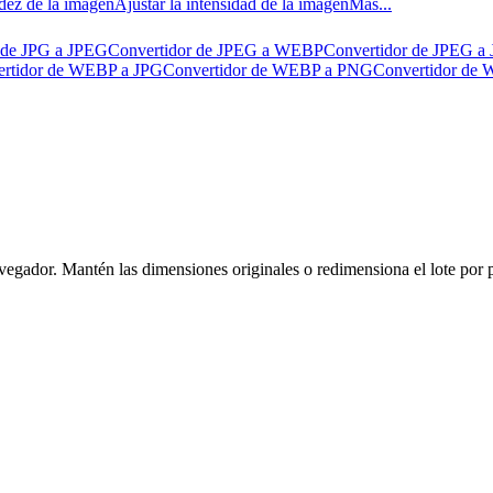
idez de la imagen
Ajustar la intensidad de la imagen
Más...
 de JPG a JPEG
Convertidor de JPEG a WEBP
Convertidor de JPEG a
rtidor de WEBP a JPG
Convertidor de WEBP a PNG
Convertidor de
ador. Mantén las dimensiones originales o redimensiona el lote por pí