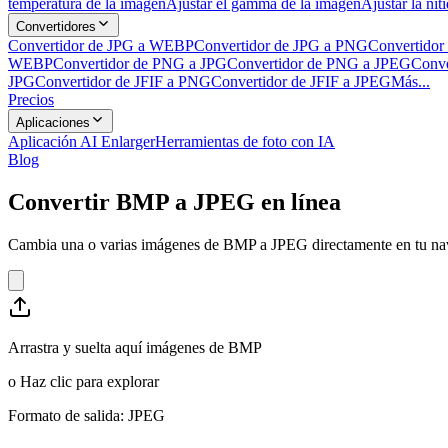
temperatura de la imagen
Ajustar el gamma de la imagen
Ajustar la nit
Convertidores
Convertidor de JPG a WEBP
Convertidor de JPG a PNG
Convertidor
WEBP
Convertidor de PNG a JPG
Convertidor de PNG a JPEG
Conve
JPG
Convertidor de JFIF a PNG
Convertidor de JFIF a JPEG
Más...
Precios
Aplicaciones
Aplicación AI Enlarger
Herramientas de foto con IA
Blog
Convertir BMP a JPEG en línea
Cambia una o varias imágenes de BMP a JPEG directamente en tu naveg
Arrastra y suelta aquí imágenes de BMP
o
Haz clic para explorar
Formato de salida: JPEG