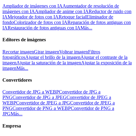
Ampliador de imágenes con IA
Aumentador de resolución de
imágenes con IA
Ampliador de anime con IA
Reductor de ruido con
IA
Mejorador de fotos con IA
Retoque facial
Eliminador de
fondo
Colorizador de fotos con IA
Reparación de fotos antiguas con
IA
Restauración de fotos antiguas con IA
Más...
Editores de imágenes
Recortar imagen
Girar imagen
Voltear imagen
Filtros
fotográficos
Ajustar el brillo de la imagen
Ajustar el contraste de la
imagen
Ajustar la saturación de la imagen
Ajustar la exposición de la
imagen
Más...
Convertidores
Convertidor de JPG a WEBP
Convertidor de JPG a
PNG
Convertidor de JPG a JPEG
Convertidor de JPEG a
WEBP
Convertidor de JPEG a JPG
Convertidor de JPEG a
PNG
Convertidor de PNG a WEBP
Convertidor de PNG a
JPG
Más...
Empresa