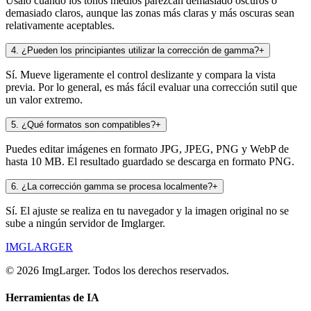
Úsalo cuando los tonos medios parezcan demasiado oscuros o
demasiado claros, aunque las zonas más claras y más oscuras sean
relativamente aceptables.
4
.
¿Pueden los principiantes utilizar la corrección de gamma?
+
Sí. Mueve ligeramente el control deslizante y compara la vista
previa. Por lo general, es más fácil evaluar una corrección sutil que
un valor extremo.
5
.
¿Qué formatos son compatibles?
+
Puedes editar imágenes en formato JPG, JPEG, PNG y WebP de
hasta 10 MB. El resultado guardado se descarga en formato PNG.
6
.
¿La corrección gamma se procesa localmente?
+
Sí. El ajuste se realiza en tu navegador y la imagen original no se
sube a ningún servidor de Imglarger.
IMGLARGER
© 2026 ImgLarger. Todos los derechos reservados.
Herramientas de IA