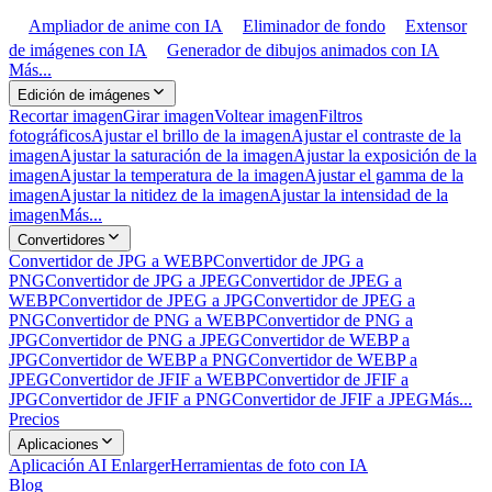
Ampliador de anime con IA
Eliminador de fondo
Extensor
de imágenes con IA
Generador de dibujos animados con IA
Más...
Edición de imágenes
Recortar imagen
Girar imagen
Voltear imagen
Filtros
fotográficos
Ajustar el brillo de la imagen
Ajustar el contraste de la
imagen
Ajustar la saturación de la imagen
Ajustar la exposición de la
imagen
Ajustar la temperatura de la imagen
Ajustar el gamma de la
imagen
Ajustar la nitidez de la imagen
Ajustar la intensidad de la
imagen
Más...
Convertidores
Convertidor de JPG a WEBP
Convertidor de JPG a
PNG
Convertidor de JPG a JPEG
Convertidor de JPEG a
WEBP
Convertidor de JPEG a JPG
Convertidor de JPEG a
PNG
Convertidor de PNG a WEBP
Convertidor de PNG a
JPG
Convertidor de PNG a JPEG
Convertidor de WEBP a
JPG
Convertidor de WEBP a PNG
Convertidor de WEBP a
JPEG
Convertidor de JFIF a WEBP
Convertidor de JFIF a
JPG
Convertidor de JFIF a PNG
Convertidor de JFIF a JPEG
Más...
Precios
Aplicaciones
Aplicación AI Enlarger
Herramientas de foto con IA
Blog