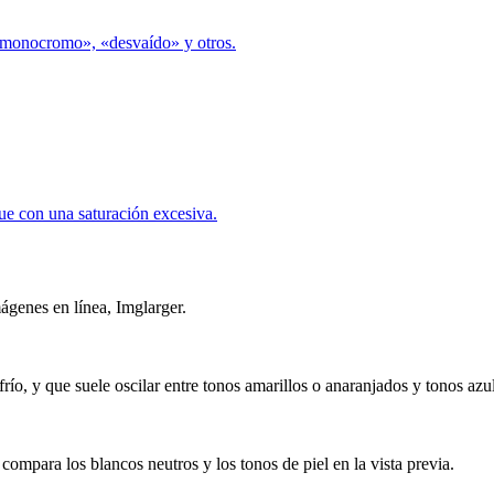
, «monocromo», «desvaído» y otros.
ue con una saturación excesiva.
ágenes en línea, Imglarger.
río, y que suele oscilar entre tonos amarillos o anaranjados y tonos azu
ompara los blancos neutros y los tonos de piel en la vista previa.