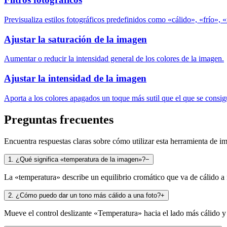
Previsualiza estilos fotográficos predefinidos como «cálido», «frío»
Ajustar la saturación de la imagen
Aumentar o reducir la intensidad general de los colores de la imagen.
Ajustar la intensidad de la imagen
Aporta a los colores apagados un toque más sutil que el que se consig
Preguntas frecuentes
Encuentra respuestas claras sobre cómo utilizar esta herramienta de im
1
.
¿Qué significa «temperatura de la imagen»?
−
La «temperatura» describe un equilibrio cromático que va de cálido a f
2
.
¿Cómo puedo dar un tono más cálido a una foto?
+
Mueve el control deslizante «Temperatura» hacia el lado más cálido y c