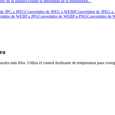
idez de la imagen
Ajustar la intensidad de la imagen
Más...
 de JPG a JPEG
Convertidor de JPEG a WEBP
Convertidor de JPEG a
rtidor de WEBP a JPG
Convertidor de WEBP a PNG
Convertidor de
nea
ules más fríos. Utiliza el control deslizante de temperatura para correg