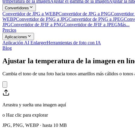
temperatura de la imagen
Ajustar el gamma de la imagen
Ajustar la nit
Convertidores
Convertidor de JPG a WEBP
Convertidor de JPG a PNG
Convertidor
WEBP
Convertidor de PNG a JPG
Convertidor de PNG a JPEG
Conve
JPG
Convertidor de JFIF a PNG
Convertidor de JFIF a JPEG
Más...
Precios
Aplicaciones
Aplicación AI Enlarger
Herramientas de foto con IA
Blog
Ajustar la temperatura de la imagen en lí
Cambia el tono de una foto hacia tonos amarillos más cálidos o tonos az
Arrastra y suelta una imagen aquí
o
Haz clic para explorar
JPG, PNG, WEBP · hasta 10 MB