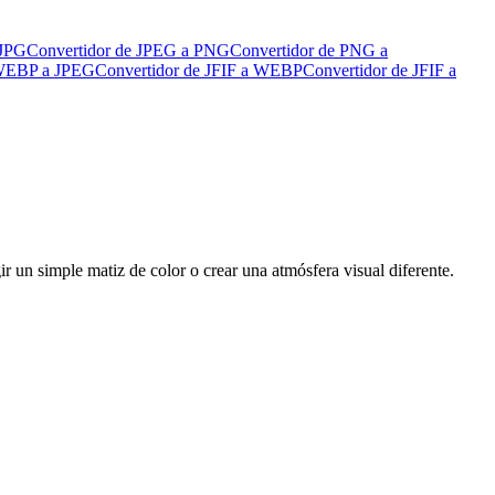
 JPG
Convertidor de JPEG a PNG
Convertidor de PNG a
 WEBP a JPEG
Convertidor de JFIF a WEBP
Convertidor de JFIF a
ir un simple matiz de color o crear una atmósfera visual diferente.