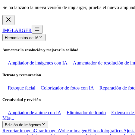
Se ha lanzado la nueva versión de imglarger; prueba el nuevo ampli
IMGLARGER
Herramientas de IA
Aumentar la resolución y mejorar la calidad
Ampliador de imágenes con IA
Aumentador de resolución de i
Retrato y restauración
Retoque facial
Colorizador de fotos con IA
Reparación de fot
Creatividad y revisión
Ampliador de anime con IA
Eliminador de fondo
Extensor de
Más...
Edición de imágenes
Recortar imagen
Girar imagen
Voltear imagen
Filtros fotográficos
Ajusta