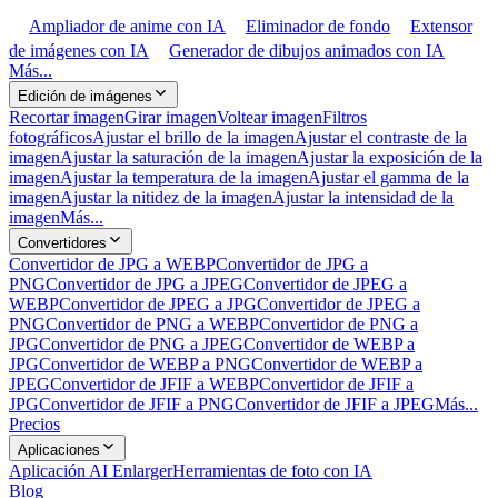
Ampliador de anime con IA
Eliminador de fondo
Extensor
de imágenes con IA
Generador de dibujos animados con IA
Más...
Edición de imágenes
Recortar imagen
Girar imagen
Voltear imagen
Filtros
fotográficos
Ajustar el brillo de la imagen
Ajustar el contraste de la
imagen
Ajustar la saturación de la imagen
Ajustar la exposición de la
imagen
Ajustar la temperatura de la imagen
Ajustar el gamma de la
imagen
Ajustar la nitidez de la imagen
Ajustar la intensidad de la
imagen
Más...
Convertidores
Convertidor de JPG a WEBP
Convertidor de JPG a
PNG
Convertidor de JPG a JPEG
Convertidor de JPEG a
WEBP
Convertidor de JPEG a JPG
Convertidor de JPEG a
PNG
Convertidor de PNG a WEBP
Convertidor de PNG a
JPG
Convertidor de PNG a JPEG
Convertidor de WEBP a
JPG
Convertidor de WEBP a PNG
Convertidor de WEBP a
JPEG
Convertidor de JFIF a WEBP
Convertidor de JFIF a
JPG
Convertidor de JFIF a PNG
Convertidor de JFIF a JPEG
Más...
Precios
Aplicaciones
Aplicación AI Enlarger
Herramientas de foto con IA
Blog