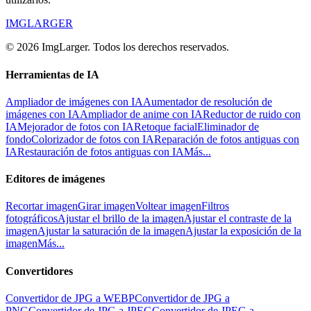
IMGLARGER
© 2026 ImgLarger. Todos los derechos reservados.
Herramientas de IA
Ampliador de imágenes con IA
Aumentador de resolución de
imágenes con IA
Ampliador de anime con IA
Reductor de ruido con
IA
Mejorador de fotos con IA
Retoque facial
Eliminador de
fondo
Colorizador de fotos con IA
Reparación de fotos antiguas con
IA
Restauración de fotos antiguas con IA
Más...
Editores de imágenes
Recortar imagen
Girar imagen
Voltear imagen
Filtros
fotográficos
Ajustar el brillo de la imagen
Ajustar el contraste de la
imagen
Ajustar la saturación de la imagen
Ajustar la exposición de la
imagen
Más...
Convertidores
Convertidor de JPG a WEBP
Convertidor de JPG a
PNG
Convertidor de JPG a JPEG
Convertidor de JPEG a