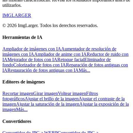
utilizarlos.
IMGLARGER
© 2026 ImgLarger. Todos los derechos reservados.
Herramientas de IA
Ampliador de imágenes con IA
Aumentador de resolución de
imágenes con IA
Ampliador de anime con IA
Reductor de ruido con
IA
Mejorador de fotos con IA
Retoque facial
Eliminador de
fondo
Colorizador de fotos con IA
Reparación de fotos antiguas con
IA
Restauración de fotos antiguas con IA
Más...
Editores de imágenes
Recortar imagen
Girar imagen
Voltear imagen
Filtros
fotográficos
Ajustar el brillo de la imagen
Ajustar el contraste de la
imagen
Ajustar la saturación de la imagen
Ajustar la exposición de la
imagen
Más...
Convertidores
Convertidor de JPG a WEBP
Convertidor de JPG a