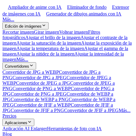
Ampliador de anime con IA
Eliminador de fondo
Extensor
de imágenes con IA
Generador de dibujos animados con IA
Más...
Edición de imágenes
Recortar imagen
Girar imagen
Voltear imagen
Filtros
fotográficos
Ajustar el brillo de la imagen
Ajustar el contraste de la
imagen
Ajustar la saturación de la imagen
Ajustar la exposición de la
imagen
Ajustar la temperatura de la imagen
Ajustar el gamma de la
imagen
Ajustar la nitidez de la imagen
Ajustar la intensidad de la
imagen
Más...
Convertidores
Convertidor de JPG a WEBP
Convertidor de JPG a
PNG
Convertidor de JPG a JPEG
Convertidor de JPEG a
WEBP
Convertidor de JPEG a JPG
Convertidor de JPEG a
PNG
Convertidor de PNG a WEBP
Convertidor de PNG a
JPG
Convertidor de PNG a JPEG
Convertidor de WEBP a
JPG
Convertidor de WEBP a PNG
Convertidor de WEBP a
JPEG
Convertidor de JFIF a WEBP
Convertidor de JFIF a
JPG
Convertidor de JFIF a PNG
Convertidor de JFIF a JPEG
Más...
Precios
Aplicaciones
Aplicación AI Enlarger
Herramientas de foto con IA
Blog