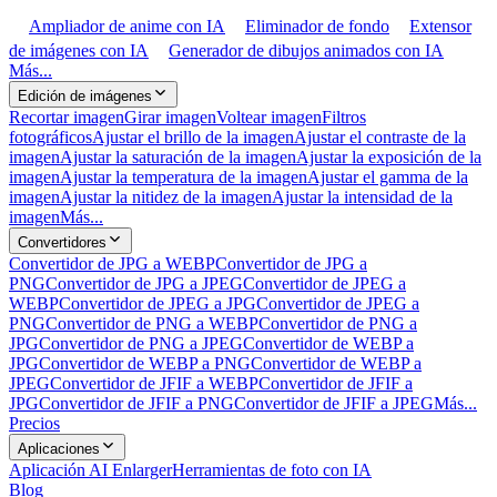
Ampliador de anime con IA
Eliminador de fondo
Extensor
de imágenes con IA
Generador de dibujos animados con IA
Más...
Edición de imágenes
Recortar imagen
Girar imagen
Voltear imagen
Filtros
fotográficos
Ajustar el brillo de la imagen
Ajustar el contraste de la
imagen
Ajustar la saturación de la imagen
Ajustar la exposición de la
imagen
Ajustar la temperatura de la imagen
Ajustar el gamma de la
imagen
Ajustar la nitidez de la imagen
Ajustar la intensidad de la
imagen
Más...
Convertidores
Convertidor de JPG a WEBP
Convertidor de JPG a
PNG
Convertidor de JPG a JPEG
Convertidor de JPEG a
WEBP
Convertidor de JPEG a JPG
Convertidor de JPEG a
PNG
Convertidor de PNG a WEBP
Convertidor de PNG a
JPG
Convertidor de PNG a JPEG
Convertidor de WEBP a
JPG
Convertidor de WEBP a PNG
Convertidor de WEBP a
JPEG
Convertidor de JFIF a WEBP
Convertidor de JFIF a
JPG
Convertidor de JFIF a PNG
Convertidor de JFIF a JPEG
Más...
Precios
Aplicaciones
Aplicación AI Enlarger
Herramientas de foto con IA
Blog