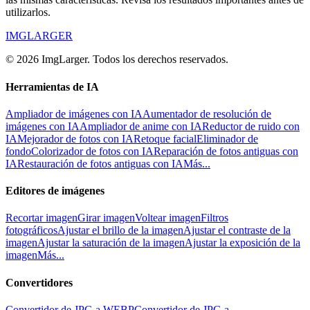
utilizarlos.
IMGLARGER
© 2026 ImgLarger. Todos los derechos reservados.
Herramientas de IA
Ampliador de imágenes con IA
Aumentador de resolución de
imágenes con IA
Ampliador de anime con IA
Reductor de ruido con
IA
Mejorador de fotos con IA
Retoque facial
Eliminador de
fondo
Colorizador de fotos con IA
Reparación de fotos antiguas con
IA
Restauración de fotos antiguas con IA
Más...
Editores de imágenes
Recortar imagen
Girar imagen
Voltear imagen
Filtros
fotográficos
Ajustar el brillo de la imagen
Ajustar el contraste de la
imagen
Ajustar la saturación de la imagen
Ajustar la exposición de la
imagen
Más...
Convertidores
Convertidor de JPG a WEBP
Convertidor de JPG a