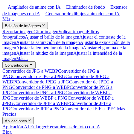
Ampliador de anime con IA
Eliminador de fondo
Extensor
de imágenes con IA
Generador de dibujos animados con IA
Más...
Edición de imágenes
Recortar imagen
Girar imagen
Voltear imagen
Filtros
fotográficos
Ajustar el brillo de la imagen
Ajustar el contraste de la
imagen
Ajustar la saturación de la imagen
Ajustar la exposición de la
imagen
Ajustar la temperatura de la imagen
Ajustar el gamma de la
imagen
Ajustar la nitidez de la imagen
Ajustar la intensidad de la
imagen
Más...
Convertidores
Convertidor de JPG a WEBP
Convertidor de JPG a
PNG
Convertidor de JPG a JPEG
Convertidor de JPEG a
WEBP
Convertidor de JPEG a JPG
Convertidor de JPEG a
PNG
Convertidor de PNG a WEBP
Convertidor de PNG a
JPG
Convertidor de PNG a JPEG
Convertidor de WEBP a
JPG
Convertidor de WEBP a PNG
Convertidor de WEBP a
JPEG
Convertidor de JFIF a WEBP
Convertidor de JFIF a
JPG
Convertidor de JFIF a PNG
Convertidor de JFIF a JPEG
Más...
Precios
Aplicaciones
Aplicación AI Enlarger
Herramientas de foto con IA
Blog