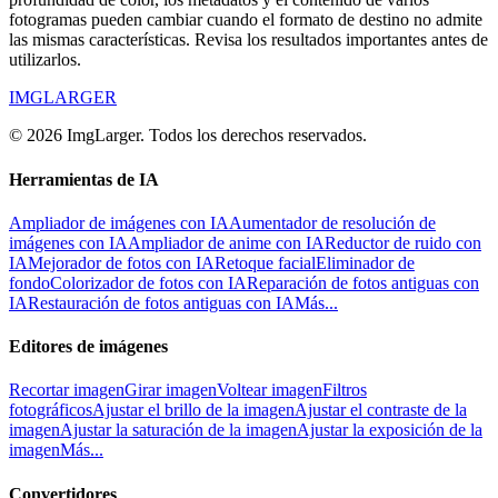
fotogramas pueden cambiar cuando el formato de destino no admite
las mismas características. Revisa los resultados importantes antes de
utilizarlos.
IMGLARGER
© 2026 ImgLarger. Todos los derechos reservados.
Herramientas de IA
Ampliador de imágenes con IA
Aumentador de resolución de
imágenes con IA
Ampliador de anime con IA
Reductor de ruido con
IA
Mejorador de fotos con IA
Retoque facial
Eliminador de
fondo
Colorizador de fotos con IA
Reparación de fotos antiguas con
IA
Restauración de fotos antiguas con IA
Más...
Editores de imágenes
Recortar imagen
Girar imagen
Voltear imagen
Filtros
fotográficos
Ajustar el brillo de la imagen
Ajustar el contraste de la
imagen
Ajustar la saturación de la imagen
Ajustar la exposición de la
imagen
Más...
Convertidores