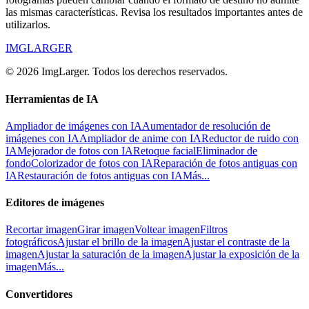
las mismas características. Revisa los resultados importantes antes de
utilizarlos.
IMGLARGER
© 2026 ImgLarger. Todos los derechos reservados.
Herramientas de IA
Ampliador de imágenes con IA
Aumentador de resolución de
imágenes con IA
Ampliador de anime con IA
Reductor de ruido con
IA
Mejorador de fotos con IA
Retoque facial
Eliminador de
fondo
Colorizador de fotos con IA
Reparación de fotos antiguas con
IA
Restauración de fotos antiguas con IA
Más...
Editores de imágenes
Recortar imagen
Girar imagen
Voltear imagen
Filtros
fotográficos
Ajustar el brillo de la imagen
Ajustar el contraste de la
imagen
Ajustar la saturación de la imagen
Ajustar la exposición de la
imagen
Más...
Convertidores