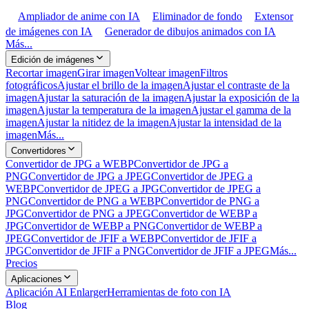
Ampliador de anime con IA
Eliminador de fondo
Extensor
de imágenes con IA
Generador de dibujos animados con IA
Más...
Edición de imágenes
Recortar imagen
Girar imagen
Voltear imagen
Filtros
fotográficos
Ajustar el brillo de la imagen
Ajustar el contraste de la
imagen
Ajustar la saturación de la imagen
Ajustar la exposición de la
imagen
Ajustar la temperatura de la imagen
Ajustar el gamma de la
imagen
Ajustar la nitidez de la imagen
Ajustar la intensidad de la
imagen
Más...
Convertidores
Convertidor de JPG a WEBP
Convertidor de JPG a
PNG
Convertidor de JPG a JPEG
Convertidor de JPEG a
WEBP
Convertidor de JPEG a JPG
Convertidor de JPEG a
PNG
Convertidor de PNG a WEBP
Convertidor de PNG a
JPG
Convertidor de PNG a JPEG
Convertidor de WEBP a
JPG
Convertidor de WEBP a PNG
Convertidor de WEBP a
JPEG
Convertidor de JFIF a WEBP
Convertidor de JFIF a
JPG
Convertidor de JFIF a PNG
Convertidor de JFIF a JPEG
Más...
Precios
Aplicaciones
Aplicación AI Enlarger
Herramientas de foto con IA
Blog