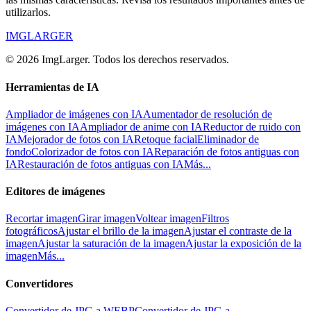
utilizarlos.
IMGLARGER
© 2026 ImgLarger. Todos los derechos reservados.
Herramientas de IA
Ampliador de imágenes con IA
Aumentador de resolución de
imágenes con IA
Ampliador de anime con IA
Reductor de ruido con
IA
Mejorador de fotos con IA
Retoque facial
Eliminador de
fondo
Colorizador de fotos con IA
Reparación de fotos antiguas con
IA
Restauración de fotos antiguas con IA
Más...
Editores de imágenes
Recortar imagen
Girar imagen
Voltear imagen
Filtros
fotográficos
Ajustar el brillo de la imagen
Ajustar el contraste de la
imagen
Ajustar la saturación de la imagen
Ajustar la exposición de la
imagen
Más...
Convertidores
Convertidor de JPG a WEBP
Convertidor de JPG a