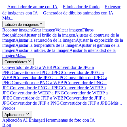
Ampliador de anime con IA
Eliminador de fondo
Extensor
de imágenes con IA
Generador de dibujos animados con IA
Más...
Edición de imágenes
Recortar imagen
Girar imagen
Voltear imagen
Filtros
fotográficos
Ajustar el brillo de la imagen
Ajustar el contraste de la
imagen
Ajustar la saturación de la imagen
Ajustar la exposición de la
imagen
Ajustar la temperatura de la imagen
Ajustar el gamma de la
imagen
Ajustar la nitidez de la imagen
Ajustar la intensidad de la
imagen
Más...
Convertidores
Convertidor de JPG a WEBP
Convertidor de JPG a
PNG
Convertidor de JPG a JPEG
Convertidor de JPEG a
WEBP
Convertidor de JPEG a JPG
Convertidor de JPEG a
PNG
Convertidor de PNG a WEBP
Convertidor de PNG a
JPG
Convertidor de PNG a JPEG
Convertidor de WEBP a
JPG
Convertidor de WEBP a PNG
Convertidor de WEBP a
JPEG
Convertidor de JFIF a WEBP
Convertidor de JFIF a
JPG
Convertidor de JFIF a PNG
Convertidor de JFIF a JPEG
Más...
Precios
Aplicaciones
Aplicación AI Enlarger
Herramientas de foto con IA
Blog