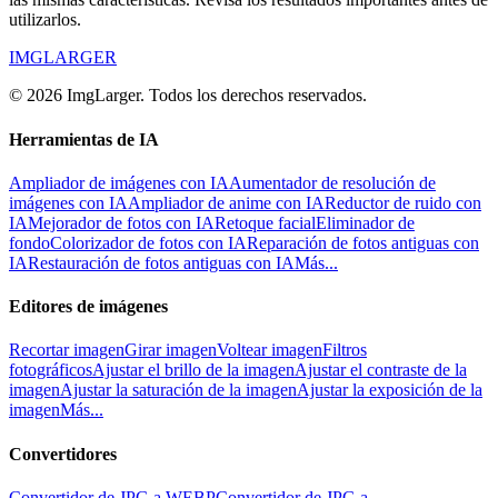
utilizarlos.
IMGLARGER
© 2026 ImgLarger. Todos los derechos reservados.
Herramientas de IA
Ampliador de imágenes con IA
Aumentador de resolución de
imágenes con IA
Ampliador de anime con IA
Reductor de ruido con
IA
Mejorador de fotos con IA
Retoque facial
Eliminador de
fondo
Colorizador de fotos con IA
Reparación de fotos antiguas con
IA
Restauración de fotos antiguas con IA
Más...
Editores de imágenes
Recortar imagen
Girar imagen
Voltear imagen
Filtros
fotográficos
Ajustar el brillo de la imagen
Ajustar el contraste de la
imagen
Ajustar la saturación de la imagen
Ajustar la exposición de la
imagen
Más...
Convertidores
Convertidor de JPG a WEBP
Convertidor de JPG a