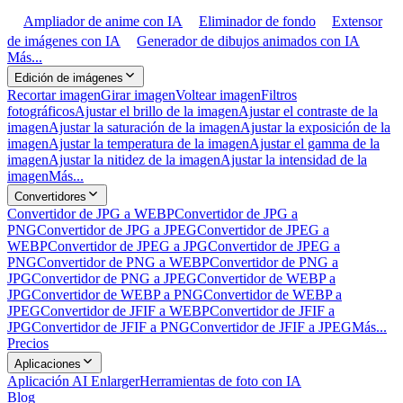
Ampliador de anime con IA
Eliminador de fondo
Extensor
de imágenes con IA
Generador de dibujos animados con IA
Más...
Edición de imágenes
Recortar imagen
Girar imagen
Voltear imagen
Filtros
fotográficos
Ajustar el brillo de la imagen
Ajustar el contraste de la
imagen
Ajustar la saturación de la imagen
Ajustar la exposición de la
imagen
Ajustar la temperatura de la imagen
Ajustar el gamma de la
imagen
Ajustar la nitidez de la imagen
Ajustar la intensidad de la
imagen
Más...
Convertidores
Convertidor de JPG a WEBP
Convertidor de JPG a
PNG
Convertidor de JPG a JPEG
Convertidor de JPEG a
WEBP
Convertidor de JPEG a JPG
Convertidor de JPEG a
PNG
Convertidor de PNG a WEBP
Convertidor de PNG a
JPG
Convertidor de PNG a JPEG
Convertidor de WEBP a
JPG
Convertidor de WEBP a PNG
Convertidor de WEBP a
JPEG
Convertidor de JFIF a WEBP
Convertidor de JFIF a
JPG
Convertidor de JFIF a PNG
Convertidor de JFIF a JPEG
Más...
Precios
Aplicaciones
Aplicación AI Enlarger
Herramientas de foto con IA
Blog