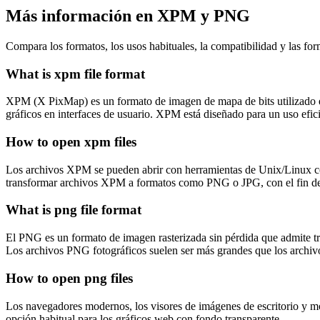
Más información en XPM y PNG
Compara los formatos, los usos habituales, la compatibilidad y las for
What is xpm file format
XPM (X PixMap) es un formato de imagen de mapa de bits utilizado e
gráficos en interfaces de usuario. XPM está diseñado para un uso efici
How to open xpm files
Los archivos XPM se pueden abrir con herramientas de Unix/Linux c
transformar archivos XPM a formatos como PNG o JPG, con el fin d
What is png file format
El PNG es un formato de imagen rasterizada sin pérdida que admite tran
Los archivos PNG fotográficos suelen ser más grandes que los archi
How to open png files
Los navegadores modernos, los visores de imágenes de escritorio y mó
opción habitual para los gráficos web con fondo transparente.