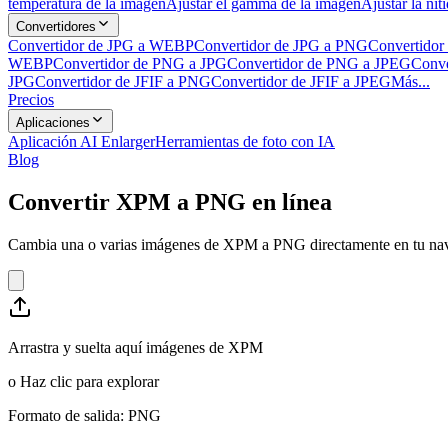
temperatura de la imagen
Ajustar el gamma de la imagen
Ajustar la nit
Convertidores
Convertidor de JPG a WEBP
Convertidor de JPG a PNG
Convertidor
WEBP
Convertidor de PNG a JPG
Convertidor de PNG a JPEG
Conve
JPG
Convertidor de JFIF a PNG
Convertidor de JFIF a JPEG
Más...
Precios
Aplicaciones
Aplicación AI Enlarger
Herramientas de foto con IA
Blog
Convertir XPM a PNG en línea
Cambia una o varias imágenes de XPM a PNG directamente en tu navega
Arrastra y suelta aquí imágenes de XPM
o
Haz clic para explorar
Formato de salida: PNG