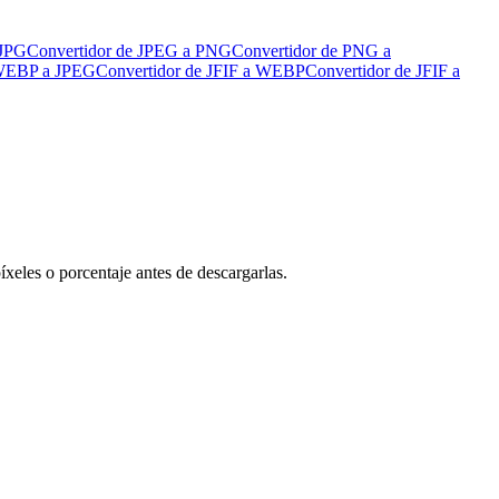
 JPG
Convertidor de JPEG a PNG
Convertidor de PNG a
 WEBP a JPEG
Convertidor de JFIF a WEBP
Convertidor de JFIF a
eles o porcentaje antes de descargarlas.