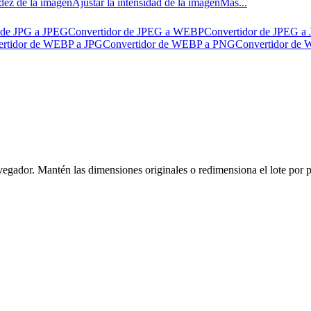
idez de la imagen
Ajustar la intensidad de la imagen
Más...
 de JPG a JPEG
Convertidor de JPEG a WEBP
Convertidor de JPEG a
rtidor de WEBP a JPG
Convertidor de WEBP a PNG
Convertidor de
dor. Mantén las dimensiones originales o redimensiona el lote por píx