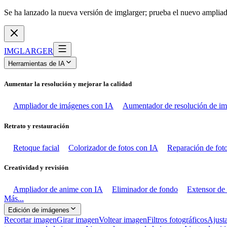
Se ha lanzado la nueva versión de imglarger; prueba el nuevo ampli
IMGLARGER
Herramientas de IA
Aumentar la resolución y mejorar la calidad
Ampliador de imágenes con IA
Aumentador de resolución de i
Retrato y restauración
Retoque facial
Colorizador de fotos con IA
Reparación de fot
Creatividad y revisión
Ampliador de anime con IA
Eliminador de fondo
Extensor de
Más...
Edición de imágenes
Recortar imagen
Girar imagen
Voltear imagen
Filtros fotográficos
Ajusta